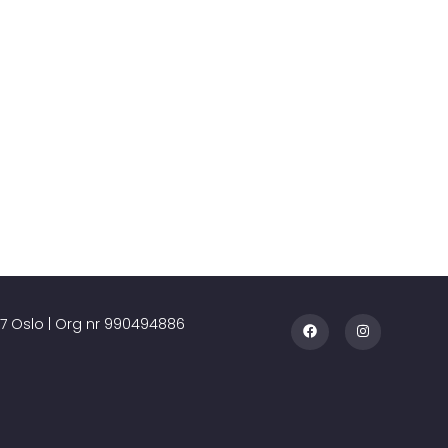
7 Oslo | Org nr
990494886