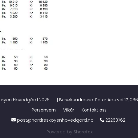
Skøyen Hovedgård
2026
| Besøksadresse: Peter Aas vei 17, 066
Personvern
Vilkår
Kontakt oss
post@nordreskoyenhovedgard.no
22263762
Powered by
Sharefox