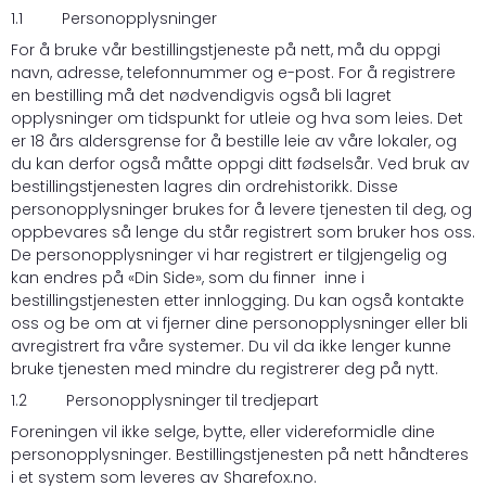
1.1 Personopplysninger
For å bruke vår bestillingstjeneste på nett, må du oppgi
navn, adresse, telefonnummer og e-post. For å registrere
en bestilling må det nødvendigvis også bli lagret
opplysninger om tidspunkt for utleie og hva som leies. Det
er 18 års aldersgrense for å bestille leie av våre lokaler, og
du kan derfor også måtte oppgi ditt fødselsår. Ved bruk av
bestillingstjenesten lagres din ordrehistorikk. Disse
personopplysninger brukes for å levere tjenesten til deg, og
oppbevares så lenge du står registrert som bruker hos oss.
De personopplysninger vi har registrert er tilgjengelig og
kan endres på «Din Side», som du finner inne i
bestillingstjenesten etter innlogging. Du kan også kontakte
oss og be om at vi fjerner dine personopplysninger eller bli
avregistrert fra våre systemer. Du vil da ikke lenger kunne
bruke tjenesten med mindre du registrerer deg på nytt.
1.2 Personopplysninger til tredjepart
Foreningen vil ikke selge, bytte, eller videreformidle dine
personopplysninger. Bestillingstjenesten på nett håndteres
i et system som leveres av Sharefox.no.