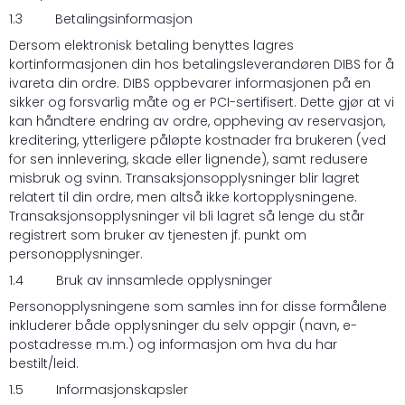
1.3 Betalingsinformasjon
Dersom elektronisk betaling benyttes lagres
kortinformasjonen din hos betalingsleverandøren DIBS for å
ivareta din ordre. DIBS oppbevarer informasjonen på en
sikker og forsvarlig måte og er PCI-sertifisert. Dette gjør at vi
kan håndtere endring av ordre, oppheving av reservasjon,
kreditering, ytterligere påløpte kostnader fra brukeren (ved
for sen innlevering, skade eller lignende), samt redusere
misbruk og svinn. Transaksjonsopplysninger blir lagret
relatert til din ordre, men altså ikke kortopplysningene.
Transaksjonsopplysninger vil bli lagret så lenge du står
registrert som bruker av tjenesten jf. punkt om
personopplysninger.
1.4 Bruk av innsamlede opplysninger
Personopplysningene som samles inn for disse formålene
inkluderer både opplysninger du selv oppgir (navn, e-
postadresse m.m.) og informasjon om hva du har
bestilt/leid.
1.5 Informasjonskapsler